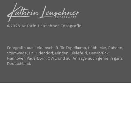
©2026 Kathrin Leuschner Fotografie
Fotografin aus Leidenschaft für Espelkamp, Lübbecke, Rahden,
Stemwede, Pr. Oldendorf, Minden, Bielefeld, Osnabrück,
Hannover, Paderborn, OWL und auf Anfrage auch gerne in ganz
Deutschland.